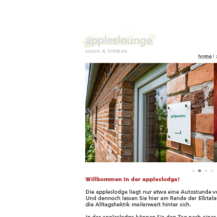
Willkommen in der apples
Die appleslodge liegt nu
entfernt. Und dennoch la
innerhalb kürzester Zeit 
In der appleslodge könne
oder einem Essen in de
lassen. Genießen Sie au
einen cider von most of 
Apfelweingut Norddeuts
Schwalben am Teich, de
dem Gras beim Wachsen z
fascination of unspekta
Aber auch für längere Auf
Z.B. mit Ausflügen ins B
Wälder der Göhrde oder 
ihren alten Haustierrass
Gemüsesorten. Es gibt v
ganz langsam und mit Ge
Wir freuen uns auf Sie!
Kontakt Bed and Breakf
Dahlem, Niedersachese
appleslodge
Wiesenweg 7
21368 Dahlem bei Dahle
Fon & Fax: 05851 944 5
Öffnungszeiten Restaur
Freitag 17:00 - 22:00 Uhr
Samstag 15:00 - 22:00 U
Sonntag 12:00 - 20:00 U