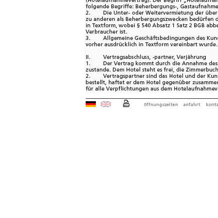
Verzicht auf das Schriftfo
5. Vertragsänderungen bed
Bestätigung.
3 Stornierungen
1. Unsere Kunden können
Leistungen sowie die Res
Veranstaltungen bis drei
oder Lieferungszeitpunkt 
stornieren.
2. Kann eine Veranstaltu
durchgeführt werden, ohn
behalten wir uns folgen
Zeitpunkt des Eingangs d
- Absage zwischen 90 und
Zahlung der vereinbarten
anderweitige Vermietung
- Absage zwischen 30 und
Zahlung der vereinbarten
- Absage zwischen 15 und
Zahlung der ver-einbart
entgangenen Speisenums
Vereinbarung.
- bis 3 Tage vor Veranst
Raummiete zuzüglich 66
gemäß vertraglicher Ver-
- weniger als 3 Tage vor 
Zahlung des ver-einbarte
3. Bei einer Reduzierung
ob es sich um eine in un
Veranstaltung handelt, b
Zahlung der Vergütung f
entsprechend dem Zeitpu
- Reduzierung der Teilne
vereinbarten Zeitpunkt u
Leistungserbringung: De
die auf die reduzierte Tei
- Reduzierung der Teilne
dem vereinbarten Zeitpun
Leistungserbringung: De
auf die reduzierte Teilne
die nicht erschienenen T