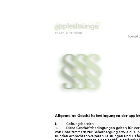
Agb appleslounge und a
1 Geltungsbereich
1. Für alle unsere Liefe
ausschließlich die nach
2. Diese allgemeinen Ge
kaufmännischen Verkehr a
selbst wenn wir nicht ode
Geschäftsbedingungen 
3. Der Einbeziehung ande
Geschäftsbedingungen wir
Sie werden auch dann ni
Eingang bei uns nicht au
4. Mit der Auftragserteil
Entgegennahme unserer 
erkennt der Kunde diese
2 Angebote, Vertragsabs
1. Mündliche oder fernmü
Lieferungen unseres Haus
unverzüglich schriftlich 
Räumlichkeiten für Veran
unsere schriftliche Bestä
2. Unsere Angebote verli
schriftliche Annah-meerkl
Werktagen nach Zugang 
3. Bestellen Kunden ihre
wiederholen sie diese Be
(etwa bei telefonischen o
so sind sie verpflichtet, 
hinzuweisen. Andernfalls
behandeln und bei einer 
selbständigen Auftrag ab
4. Abweichungen zu uns
schriftlichen Bestätigung.